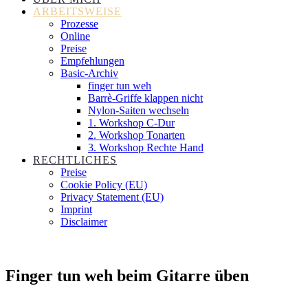
ARBEITSWEISE
Prozesse
Online
Preise
Empfehlungen
Basic-Archiv
finger tun weh
Barrè-Griffe klappen nicht
Nylon-Saiten wechseln
1. Workshop C-Dur
2. Workshop Tonarten
3. Workshop Rechte Hand
RECHTLICHES
Preise
Cookie Policy (EU)
Privacy Statement (EU)
Imprint
Disclaimer
Finger tun weh beim Gitarre üben