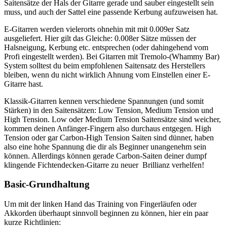
Saitensätze der Hals der Gitarre gerade und sauber eingestellt sein
muss, und auch der Sattel eine passende Kerbung aufzuweisen hat.
E-Gitarren werden vielerorts ohnehin mit mit 0.009er Satz
ausgeliefert. Hier gilt das Gleiche: 0.008er Sätze müssen der
Halsneigung, Kerbung etc. entsprechen (oder dahingehend vom
Profi eingestellt werden). Bei Gitarren mit Tremolo-(Whammy Bar)
System solltest du beim empfohlenen Saitensatz des Herstellers
bleiben, wenn du nicht wirklich Ahnung vom Einstellen einer E-
Gitarre hast.
Klassik-Gitarren kennen verschiedene Spannungen (und somit
Stärken) in den Saitensätzen: Low Tension, Medium Tension und
High Tension. Low oder Medium Tension Saitensätze sind weicher,
kommen deinen Anfänger-Fingern also durchaus entgegen. High
Tension oder gar Carbon-High Tension Saiten sind dünner, haben
also eine hohe Spannung die dir als Beginner unangenehm sein
können. Allerdings können gerade Carbon-Saiten deiner dumpf
klingende Fichtendecken-Gitarre zu neuer Brillianz verhelfen!
Basic-Grundhaltung
Um mit der linken Hand das Training von Fingerläufen oder
Akkorden überhaupt sinnvoll beginnen zu können, hier ein paar
kurze Richtlinien: