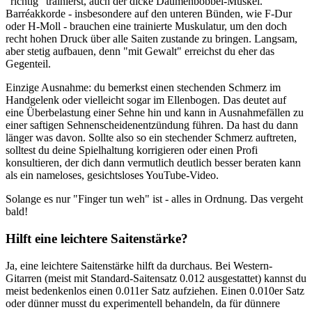
"richtig" trainierst, auch der dicke Daumenbobbel-Muskel.
Barréakkorde - insbesondere auf den unteren Bünden, wie F-Dur
oder H-Moll - brauchen eine trainierte Muskulatur, um den doch
recht hohen Druck über alle Saiten zustande zu bringen. Langsam,
aber stetig aufbauen, denn "mit Gewalt" erreichst du eher das
Gegenteil.
Einzige Ausnahme: du bemerkst einen stechenden Schmerz im
Handgelenk oder vielleicht sogar im Ellenbogen. Das deutet auf
eine Überbelastung einer Sehne hin und kann in Ausnahmefällen zu
einer saftigen Sehnenscheidenentzündung führen. Da hast du dann
länger was davon. Sollte also so ein stechender Schmerz auftreten,
solltest du deine Spielhaltung korrigieren oder einen Profi
konsultieren, der dich dann vermutlich deutlich besser beraten kann
als ein nameloses, gesichtsloses YouTube-Video.
Solange es nur "Finger tun weh" ist - alles in Ordnung. Das vergeht
bald!
Hilft eine leichtere Saitenstärke?
Ja, eine leichtere Saitenstärke hilft da durchaus. Bei Western-
Gitarren (meist mit Standard-Saitensatz 0.012 ausgestattet) kannst du
meist bedenkenlos einen 0.011er Satz aufziehen. Einen 0.010er Satz
oder dünner musst du experimentell behandeln, da für dünnere