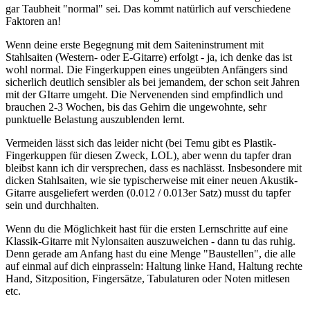
gar Taubheit "normal" sei. Das kommt natürlich auf verschiedene
Faktoren an!
Wenn deine erste Begegnung mit dem Saiteninstrument mit
Stahlsaiten (Western- oder E-Gitarre) erfolgt - ja, ich denke das ist
wohl normal. Die Fingerkuppen eines ungeübten Anfängers sind
sicherlich deutlich sensibler als bei jemandem, der schon seit Jahren
mit der GItarre umgeht. Die Nervenenden sind empfindlich und
brauchen 2-3 Wochen, bis das Gehirn die ungewohnte, sehr
punktuelle Belastung auszublenden lernt.
Vermeiden lässt sich das leider nicht (bei Temu gibt es Plastik-
Fingerkuppen für diesen Zweck, LOL), aber wenn du tapfer dran
bleibst kann ich dir versprechen, dass es nachlässt. Insbesondere mit
dicken Stahlsaiten, wie sie typischerweise mit einer neuen Akustik-
Gitarre ausgeliefert werden (0.012 / 0.013er Satz) musst du tapfer
sein und durchhalten.
Wenn du die Möglichkeit hast für die ersten Lernschritte auf eine
Klassik-Gitarre mit Nylonsaiten auszuweichen - dann tu das ruhig.
Denn gerade am Anfang hast du eine Menge "Baustellen", die alle
auf einmal auf dich einprasseln: Haltung linke Hand, Haltung rechte
Hand, Sitzposition, Fingersätze, Tabulaturen oder Noten mitlesen
etc.